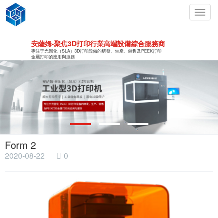
Toggl
navig
安薩姆-聚焦3D打印行業高端設備綜合服務商
專注于光固化（SLA）3D打印設備的研發、生產、銷售及PEEK打印
金屬打印的應用與服務
Form 2
2020-08-22
0