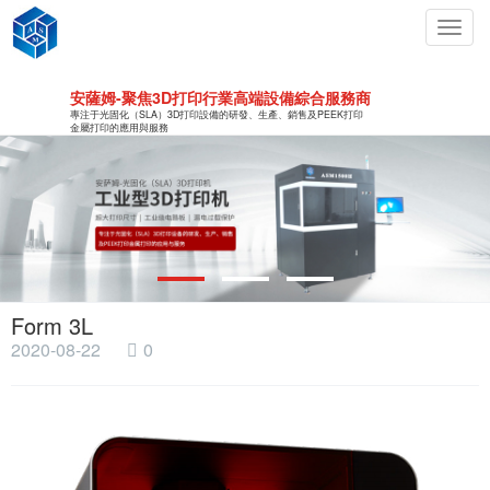
Toggl
navig
安薩姆-聚焦3D打印行業高端設備綜合服務商
專注于光固化（SLA）3D打印設備的研發、生產、銷售及PEEK打印
金屬打印的應用與服務
Form 3L
2020-08-22
0